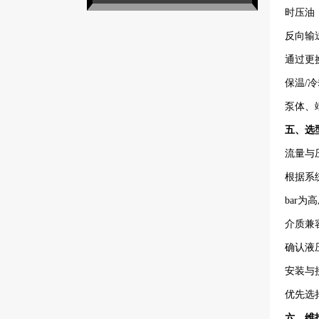
时压油
反向输
通过更
保温/冷
泵体、
五、选型
流量与
根据系统
bar为
介质兼容
确认液压
安装与
优先选择
六、维护