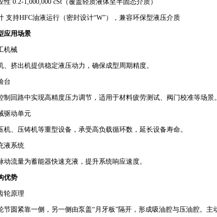
性‌
0.2-1,000,000 cSt（覆盖轻质液体至半固态介质）
‌
支持HFC油液运行（密封设计“W”），兼容环保型液压介质
型应用场景‌
机械‌
机、挤出机提供稳定液压动力，确保成型周期精度。
台‌
控制回路中实现高精度压力调节，适用于材料疲劳测试、阀门校准等场景
械驱动单元‌
压机、压铸机等重型设备，承受高负载循环数，延长设备寿命。
充液系统‌
脉动流量为蓄能器快速充液，提升系统响应速度。
优势‌
齿轮原理‌
轮节圆紧靠一侧，另一侧由泵盖“月牙板”隔开，形成吸油腔与压油腔。主