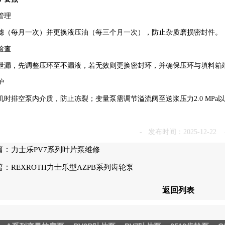
理‌
滤（每月一次）并更换液压油（每三个月一次），防止杂质磨损密封件。
查‌
泄漏，先调整压环至不漏液，若无效则更换密封环，并确保压环与填料箱端面
‌
机时排空泵内介质，防止冻裂；变量泵需调节溢流阀至送浆压力2.0 MPa
- 发布时间：2025-12-22 
篇：
力士乐PV7系列叶片泵维修
篇：
REXROTH力士乐型AZPB系列齿轮泵
返回列表