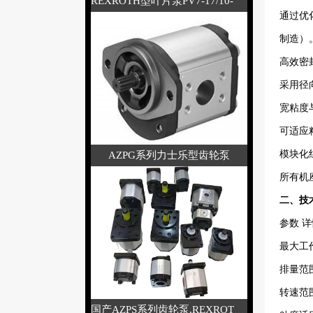
REXROTH型叶片泵PV7-17/10-14RE01M
通过优
制造）
高效密
采用径
宽粘度
可适应粘
模块化
AZPG系列力士乐型齿轮泵
所有机座
二、技术
参数‌
‌详
最大工作
排量范围
转速范围
国产AZPS系列齿轮泵,REXROTH力士乐型液压泵