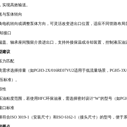
，实现高效输送。
送与泵体转向‌
换电机转向或调整泵体方向，可灵活改变进出口位置，适应不同管路布局
却接口‌
端盖、轴承座间预留介质进出口，支持外接保温或冷却装置，控制液压油
建议‌
压力匹配‌
需求选择排量（如PGH3-2X/016RE07VU2适用于低流量场景，PGH5-3
高压标准）。
性‌
油粘度范围，若使用HFC环保油液，需选择密封设计“W”的型号（如PGH4-2X
接口标准‌
符合ISO 3019-1（安装尺寸）和ISO 6162-1（接头尺寸）的型号，便
要点‌