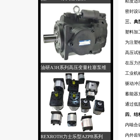
粘度适应
密封设计
三、典
塑料加工
为注塑
高压试验
在压力
油研A3H系列高压变量柱塞泵维修
工业机
驱动冲
蓄能器
通过低
四、结构
内啮合
内外齿
REXROTH力士乐型AZPB系列齿轮泵