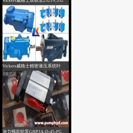
Vickers威格士双联泵2525V,3520V系列原厂再制造
Vickers威格士精密液压系统叶片泵有哪些系列及型号
油力顿齿轮泵GHP3A-D-45-FG详细参数说明