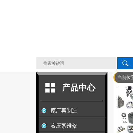
当前位
产品中心
原厂再制造
液压泵维修