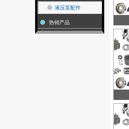
液压泵配件
热销产品