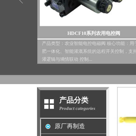
电控阀
HSMA-08PTOF系列取力器
核心功能：用于水
核心参数 参数项 数值 说明 额定输出扭矩 350 
关控制，支持轮
可稳定驱动液压泵、齿轮泵等负载设备 速度比
1.14 输入转速与输出转速之比...
产品分类
Product categories
原厂再制造