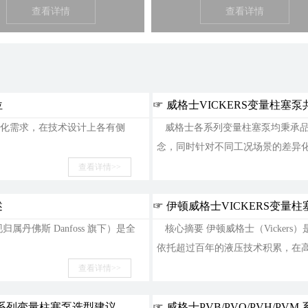
查看详情
查看详情
位
☞ 威格士VICKERS变量柱塞
化需求，在技术设计上各有侧
威格士各系列变量柱塞泵均秉承品
念，同时针对不同工况场景的差异化需
2026-07-06
查看详情>>
述
☞ 伊顿威格士VICKERS变量
属丹佛斯 Danfoss 旗下）是全
核心摘要 伊顿威格士（Vicker
依托超过百年的液压技术积累，在高压
2026-07-06
查看详情>>
VM 系列变量柱塞泵选型建议
☞ 威格士PVB/PVQ/PVH/