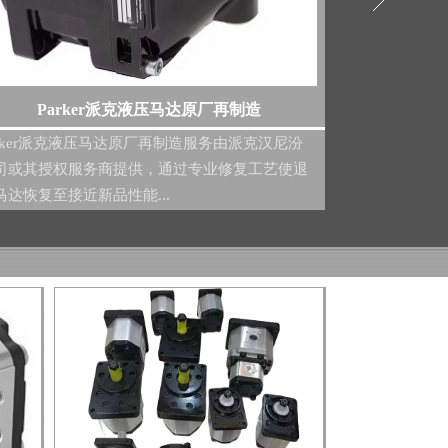
BM6-W系列摆线马达
Vi
M6-W系列摆线马达规格及型号 BM6-W系列摆线
Vickers轴向
达是一款采用先进端面配流结构的液压马达，核
塞泵原厂再制造
采用镶柱式转定子付，具备压...
务商提供，通过