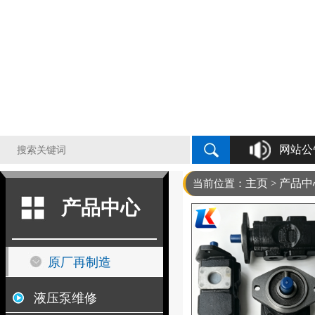
网站公
液压
主页
产品中
当前位置：
>
产品中心
原厂再制造
液压泵维修