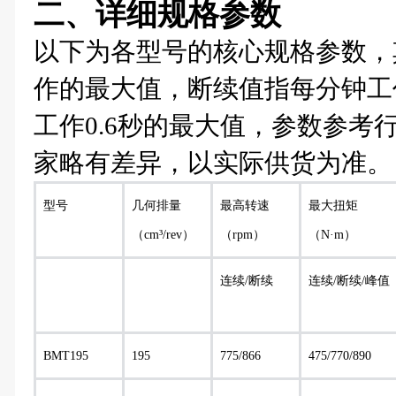
二、详细规格参数
以下为各型号的核心规格参数，
作的最大值，断续值指每分钟工
工作0.6秒的最大值，参数参考
家略有差异，以实际供货为准。
型号
几何排量
最高转速
最大扭矩
（cm³/rev）
（rpm）
（N·m）
连续/断续
连续/断续/峰值
BMT195
195
775/866
475/770/890