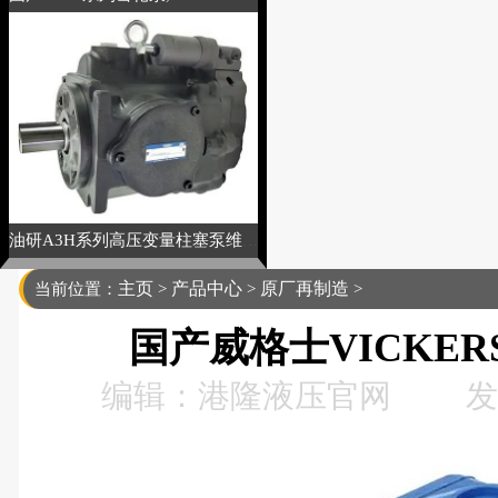
油研A3H系列高压变量柱塞泵维修
主页
产品中心
原厂再制造
当前位置：
>
>
>
国产威格士VICKE
编辑：港隆液压官网
发