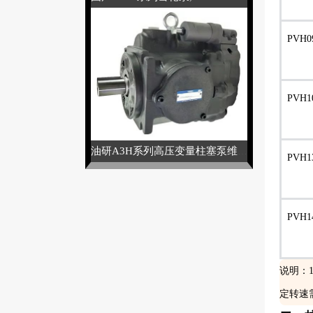
PVH0
PVH1
油研A3H系列高压变量柱塞泵维修
PVH1
PVH1
说明：1
定转速需