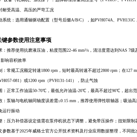
时耐受高温、高压的严苛工况
动系统：选用通轴驱动配置（型号后缀A/B/C），如PVH074A、PVH1
关键参数使用注意事项
：推荐使用抗磨液压油，粘度范围22-46 mm²/s，清洁度需达到NAS 7
，影响容积效率
：常规工况额定转速1800 rpm，短时最高转速不超过2800 rpm；在127
VH057-081）或1200 rpm（PVH131-141），防止气蚀
围：正常工作油温50-70℃，最低允许油温-20℃，最高不超过90℃，
数：泵轴与电机轴同轴度误差需≤0.15 mm，推荐使用弹性联轴器；吸油高
免运行振动
整：压力补偿器设定值需在泵停机状态下调整，避免带压操作；扭矩限制
文参数基于2025年威格士官方公开技术资料及行业应用数据整理，不同