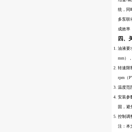
统，同
多泵联
成效率
四、
油液要求
mm）
转速限制
rpm（P
温度范
安装参
固，避
控制调
注：本