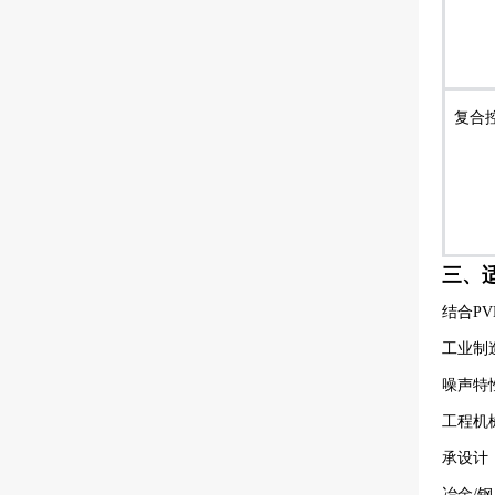
复合
三、
结合P
工业制造
噪声特
工程机械
承设计
冶金/