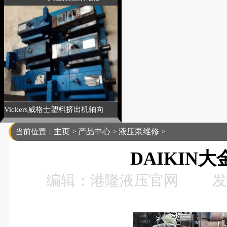
Vickers威格士塑料挤出机轴向高压泵维修
主页
产品中心
液压泵维修
当前位置：
>
>
>
DAIKIN
编辑：港隆液压官网
发