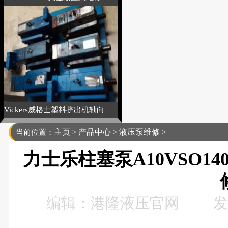
Vickers威格士塑料挤出机轴向高压泵维修
主页
产品中心
液压泵维修
当前位置：
>
>
>
力士乐柱塞泵A10VSO140D
编辑：港隆液压官网
发