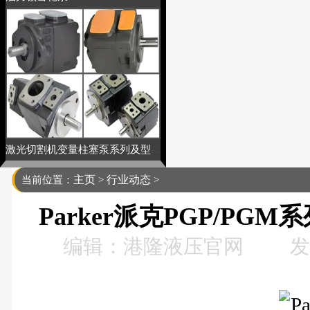
激光切割机变量柱塞泵系列及型号
主页
行业动态
当前位置：
>
>
Parker派克PGP/P
编辑：港隆液压官网
发