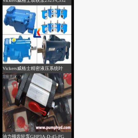
Vickers威格士双联泵2525V,3520V系列原厂再制造
Vickers威格士精密液压系统叶片泵有哪些系列及型号
油力顿齿轮泵GHP3A-D-45-FG详细参数说明